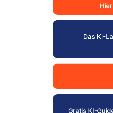
Hier
Das KI-La
Gratis KI-Guid