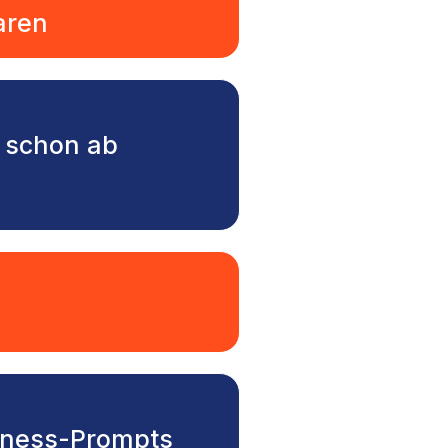
aren
s schon ab
siness-Prompts