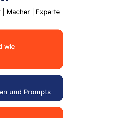
| Macher | Experte
d wie
deen und Prompts