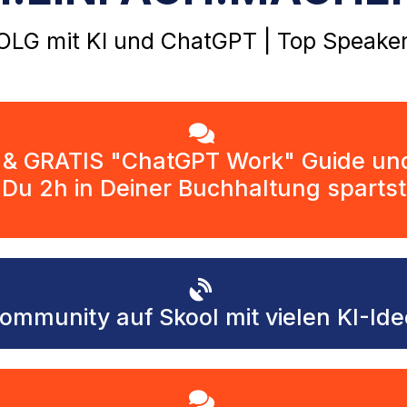
G mit KI und ChatGPT | Top Speaker 
& GRATIS "ChatGPT Work" Guide un
Du 2h in Deiner Buchhaltung spartst
Community auf Skool mit vielen KI-I